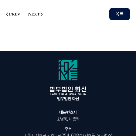
목록
PREV
NEXT
법무법인 화신
대표변호사
소병욱, 나종혁
주소
서울시 서초구 서초대로 254, 608호 (서초동, 오퓨런스)