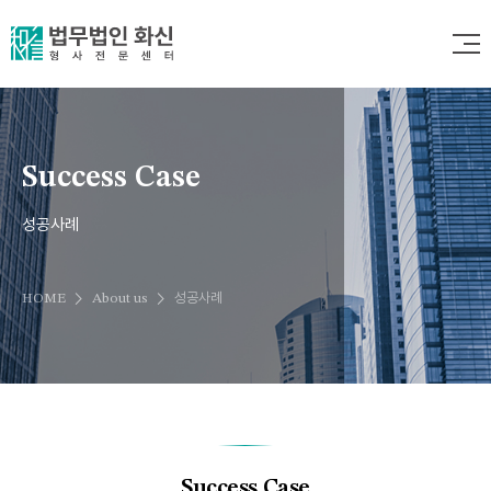
Success Case
성공사례
chevron_right
chevron_right
HOME
About us
성공사례
Success Case